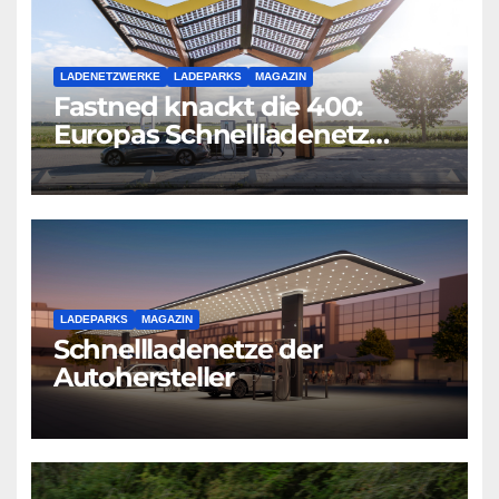
LADENETZWERKE
LADEPARKS
MAGAZIN
Fastned knackt die 400:
Europas Schnellladenetz
wächst rasant weiter
LADEPARKS
MAGAZIN
Schnellladenetze der
Autohersteller