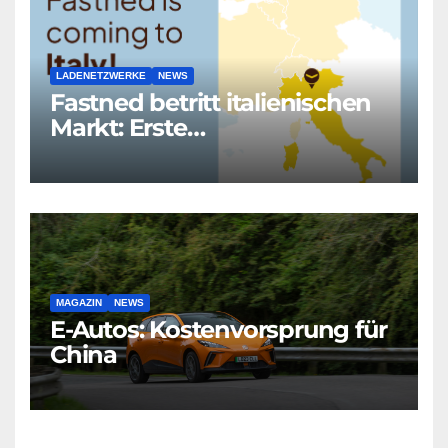
LADENETZWERKE
NEWS
Fastned betritt italienischen
Markt: Erste
Schnellladestation an
verkehrsreicher Autobahn
geplant
MAGAZIN
NEWS
E-Autos: Kostenvorsprung für
China