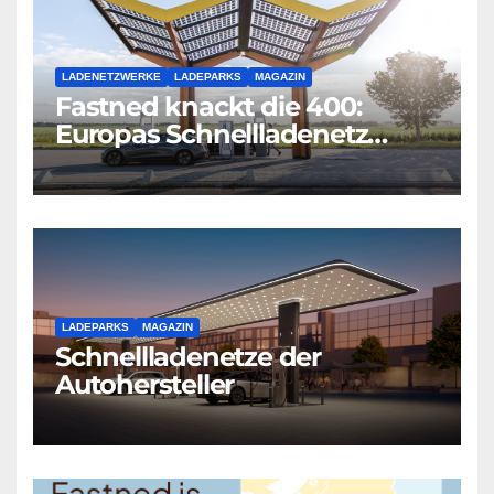
LADENETZWERKE
LADEPARKS
MAGAZIN
Fastned knackt die 400:
Europas Schnellladenetz
wächst rasant weiter
LADEPARKS
MAGAZIN
Schnellladenetze der
Autohersteller