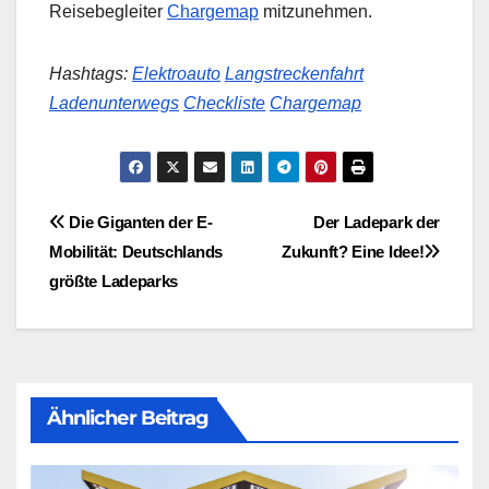
Reisebegleiter
Chargemap
mitzunehmen.
Hashtags:
Elektroauto
Langstreckenfahrt
Ladenunterwegs
Checkliste
Chargemap
Beitragsnavigation
Die Giganten der E-
Der Ladepark der
Mobilität: Deutschlands
Zukunft? Eine Idee!
größte Ladeparks
Ähnlicher Beitrag