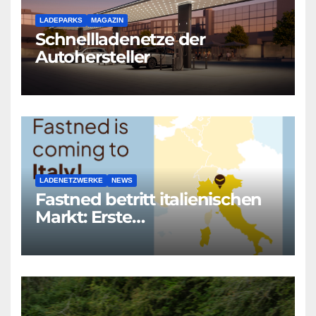
LADEPARKS
MAGAZIN
Schnellladenetze der
Autohersteller
LADENETZWERKE
NEWS
Fastned betritt italienischen
Markt: Erste
Schnellladestation an
verkehrsreicher Autobahn
geplant