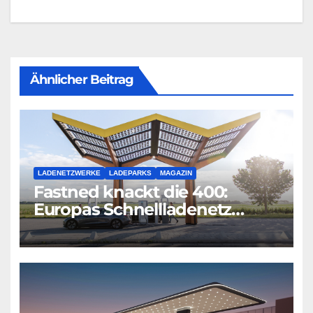
Ähnlicher Beitrag
LADENETZWERKE
LADEPARKS
MAGAZIN
Fastned knackt die 400:
Europas Schnellladenetz
wächst rasant weiter