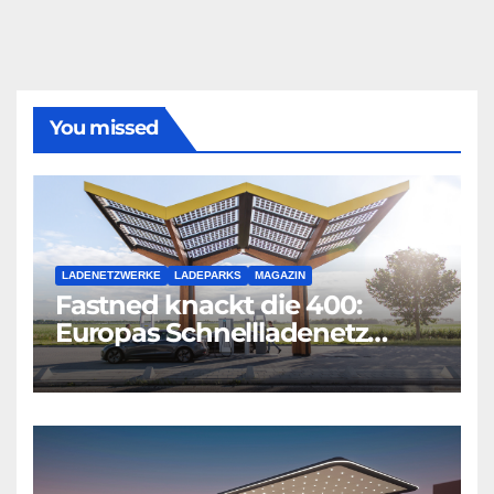
You missed
LADENETZWERKE
LADEPARKS
MAGAZIN
Fastned knackt die 400:
Europas Schnellladenetz
wächst rasant weiter